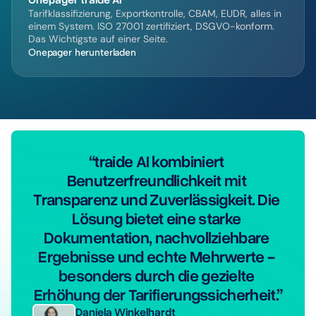
Tarifklassifizierung, Exportkontrolle, CBAM, EUDR, alles in 
einem System. ISO 27001 zertifiziert, DSGVO-konform. 
Das Wichtigste auf einer Seite.
Onepager herunterladen
“traide AI kombiniert 
Benutzerfreundlichkeit mit 
Transparenz und Zuverlässigkeit. Die 
Lösung bietet eine starke 
Dokumentation, nachvollziehbare 
Ergebnisse und echte Mehrwerte - 
besonders durch die gezielte 
Erhöhung der Tarifierungssicherheit.”
Daniela Winkelhardt