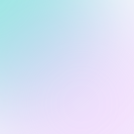
Wie schnell ist die Plattform 
einsatzbereit?
Ersetzt die Plattform unsere 
Zollexperten?
Lässt sich die Plattform in SAP/ERP 
Systemen integrieren?
Welche Compliance-Bereiche deckt 
die Plattform ab?