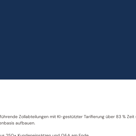
ührende Zollabteilungen mit KI-gestützter Tarifierung über 83 % Zeit 
tenbasis aufbauen.
 aus 250+ Kundeneinsätzen und Q&A am Ende.