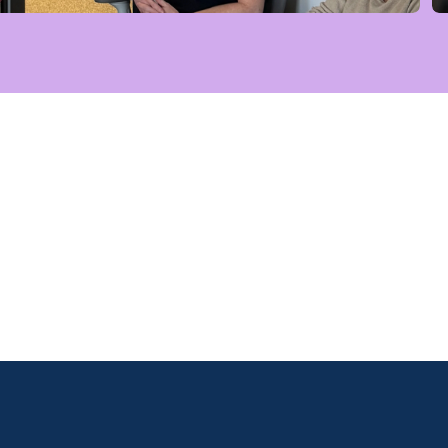
ring your customs team into the AI er
Experience traide in a 30-minute live demo, using your data.
data
Non-binding and GDPR-compliant
Result: You will know if tra
Schedule Live Demo
Try for free
Schedule Live Demo
Try for free