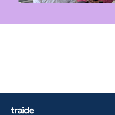
B
30-min demo with your 