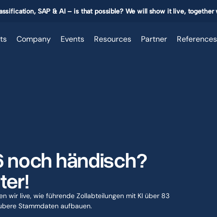
ssification, SAP & AI – is that possible? We will show it live, together
ts
Company
Events
Resources
Partner
References
26 noch händisch? 
ter!
n wir live, wie führende Zollabteilungen mit KI über 83 
 saubere Stammdaten aufbauen.