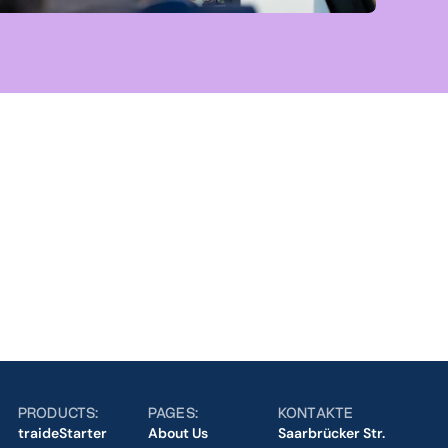
a.
ide AI is the right fit for you
PRODUCTS:
PAGES:
KONTAKTE
traideStarter
About Us
Saarbrücker Str. 